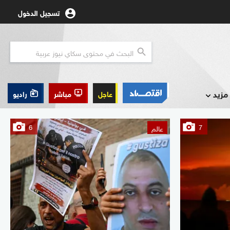
تسجيل الدخول
مزيد
عاجل
مباشر
راديو
6
7
عالم