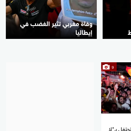
وفاة مغربي تثير الغضب في
ط
إيطاليا
9
تحتفل بـ"لا