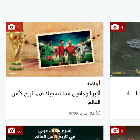
4
4
رياضة
قذيفة الدبابات الذكية إم 1147.. 4
أكبر الهدافين سنا تسجيلا في تاريخ كأس
العالم
24 يونيو 2026
l
6
3