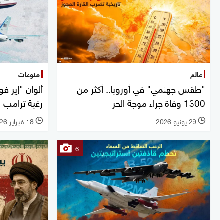
عالم
منوعات
"طقس جهنمي" في أوروبا.. أكثر من
ألوان "إير 
1300 وفاة جراء موجة الحر
رغبة ترامب
29 يونيو 2026
18 فبراير 2026
l
l
6