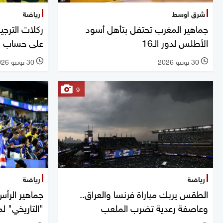
شرق أوسط
رياضة
جماهير المغرب تحتفل بتأهل أسود
الأطلس لدور الـ16
على حساب ه
30 يونيو 2026
30 يونيو 2026
l
l
9
رياضة
رياضة
الطقس يربك مباراة فرنسا والعراق..
جماهير الرأس
وعاصفة رعدية تضرب الملعب
"التاريخي" لم