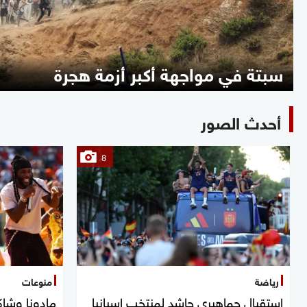
سبتة في مواجهة أكبر أزمة هجرة
أحدث الصور
8
رياضة
منوعات
استقبال جماهيري حاشد لمنتخب إسبانيا
مادونا وشاك